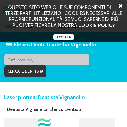
QUESTO SITO WEB O LE SUE COMPONENTI DI
TERZE PARTI UTILIZZANO I COOKIES NECESSARI ALLE
PROPRIE FUNZIONALITÀ. SE VUOI SAPERNE DI PIÙ
PUOI VERIFICARE LA NOSTRA
COOKIE POLICY
HOME
Lazio
Viterbo
Vignanello
ACCETTA
Elenco Dentisti Viterbo Vignanello
Laser piorrea: Dentista Vignanello
Dentista Vignanello: Elenco Dentisti