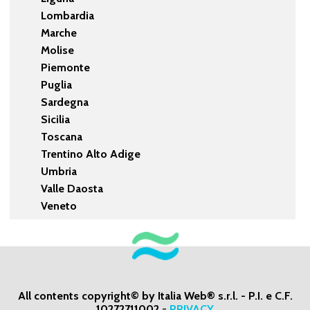
Lombardia
Marche
Molise
Piemonte
Puglia
Sardegna
Sicilia
Toscana
Trentino Alto Adige
Umbria
Valle Daosta
Veneto
All contents copyright© by Italia Web® s.r.l. - P.I. e C.F.
10272711002
-
PRIVACY