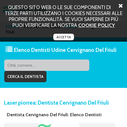
QUESTO SITO WEB O LE SUE COMPONENTI DI
TERZE PARTI UTILIZZANO I COOKIES NECESSARI ALLE
PROPRIE FUNZIONALITÀ. SE VUOI SAPERNE DI PIÙ
PUOI VERIFICARE LA NOSTRA
COOKIE POLICY
HOME
Friuli Venezia Giulia
Udine
Cervignano Del
Friuli
ACCETTA
Elenco Dentisti Udine Cervignano Del Friuli
Laser piorrea: Dentista Cervignano Del Friuli
Dentista Cervignano Del Friuli: Elenco Dentisti