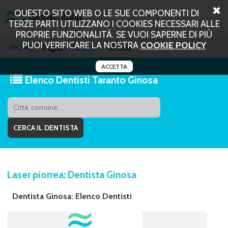
QUESTO SITO WEB O LE SUE COMPONENTI DI
TERZE PARTI UTILIZZANO I COOKIES NECESSARI ALLE
PROPRIE FUNZIONALITÀ. SE VUOI SAPERNE DI PIÙ
PUOI VERIFICARE LA NOSTRA
COOKIE POLICY
HOME
Puglia
Taranto
Ginosa
ACCETTA
Elenco Dentisti Taranto Ginosa
Laser piorrea: Dentista Ginosa
Dentista Ginosa: Elenco Dentisti