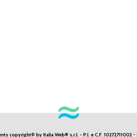
ents copyright© by Italia Web® s.r.l. - P.I. e C.F. 10272711002
-