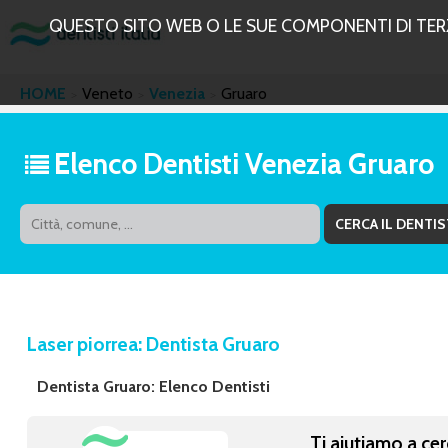
QUESTO SITO WEB O LE SUE COMPONENTI DI TERZE
HOME
Veneto
Venezia
Gruaro
Elenco Dentisti Venezia Gruaro
Laser piorrea: Dentista Gruaro
Dentista Gruaro: Elenco Dentisti
Ti aiutiamo a cer